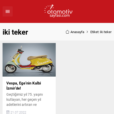
iki teker
Anasayfa
Etiket: iki teker
Vespa, Ege’nin Kalbi
İzmir’de!
Geçtiğimiz yıl 75. yaşını
kutlayan, her geçen yıl
adetlerini artıran ve
Türkiye’de Doğan Trend
21.07.2022