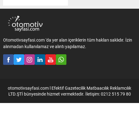
tarafından temsil edilen
Vespa yeni lokasyonlarında
Vespa severlerle buluşuyor.
Vespa, İzmir’in güzel
havasına, kısa mesafelerde
ulaşılan sahillerine ve
renklerine renk katmak için
Otomotivsayfasi.com 'da yer alan içeriklerin tüm hakları saklıdır. İzin
Gaziemir’de ikinci
alınmadan kullanılamaz ve alıntı yapılamaz.
lokasyonunda yerini aldı.
İzmir’de artan nüfus ile
giderek yoğunlaşan trafiğe
ve bireysel...
otomotivsayfasi.com l Efektif Gazetecilik Matbaacılık Reklamcılık
LTD.ŞTİ bünyesinde hizmet vermektedir. İletişim: 0212 515 79 80